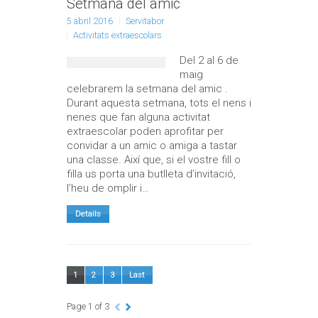
Setmana del amic
5 abril 2016
Servitabor
Activitats extraescolars
Del 2 al 6 de
maig
celebrarem la setmana del amic .
Durant aquesta setmana, tots el nens i
nenes que fan alguna activitat
extraescolar poden aprofitar per
convidar a un amic o amiga a tastar
una classe. Així que, si el vostre fill o
filla us porta una butlleta d’invitació,
l’heu de omplir i…
Details
1
2
3
Last
Page 1 of 3