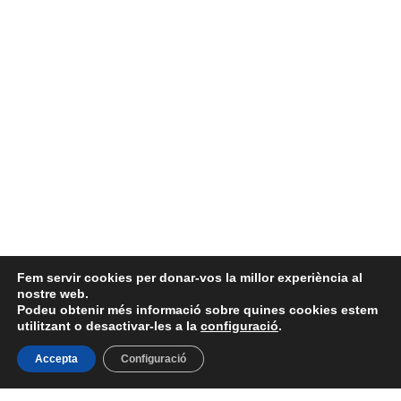
Fem servir cookies per donar-vos la millor experiència al
nostre web.
Temps del migdia
Podeu obtenir més informació sobre quines cookies estem
utilitzant o desactivar-les a la
configuració
.
Menú menjador
Accepta
Configuració
Tallers