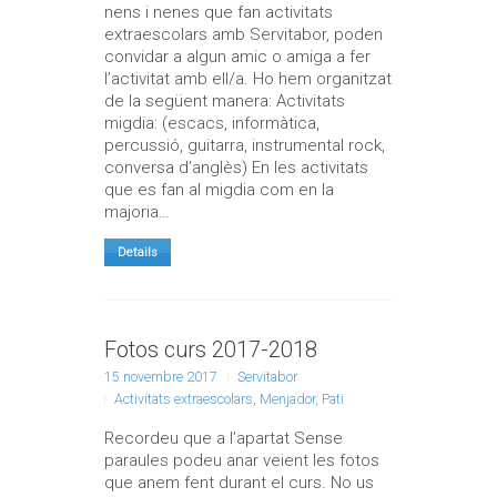
nens i nenes que fan activitats
extraescolars amb Servitabor, poden
convidar a algun amic o amiga a fer
l’activitat amb ell/a. Ho hem organitzat
de la següent manera: Activitats
migdia: (escacs, informàtica,
percussió, guitarra, instrumental rock,
conversa d’anglès) En les activitats
que es fan al migdia com en la
majoria…
Details
Fotos curs 2017-2018
15 novembre 2017
Servitabor
Activitats extraescolars
,
Menjador
,
Pati
Recordeu que a l’apartat Sense
paraules podeu anar veient les fotos
que anem fent durant el curs. No us